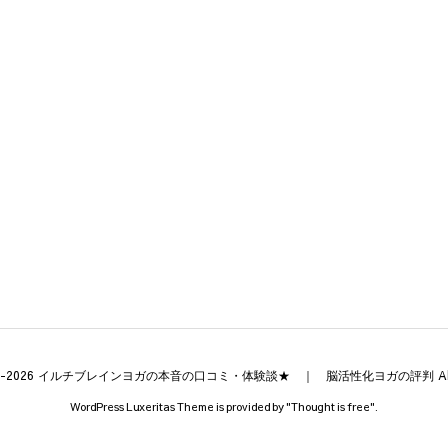
-2026
イルチブレインヨガの本音の口コミ・体験談★ ｜ 脳活性化ヨガの評判
Al
WordPress Luxeritas Theme is provided by "
Thought is free
".