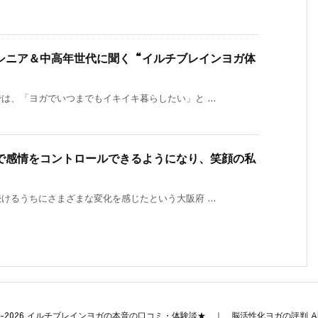
シニア＆中高年世代に聞く“イルチブレインヨガ体
、「ヨガでいつまでもイキイキ暮らしたい」と ...
で感情をコントロールできるようになり、笑顔の私
るうちにさまざまな変化を感じたという大阪府 ...
-2026
イルチブレインヨガの本音の口コミ・体験談★ ｜ 脳活性化ヨガの評判
Al