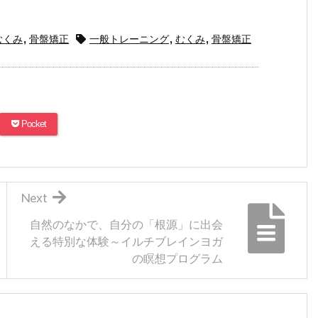
むくみ
,
骨盤矯正
一般トレーニング
,
むくみ
,
骨盤矯正
Pocket
Next
自然のなかで、自分の「根源」に出会
える特別な体験～イルチブレインヨガ
の瞑想プログラム