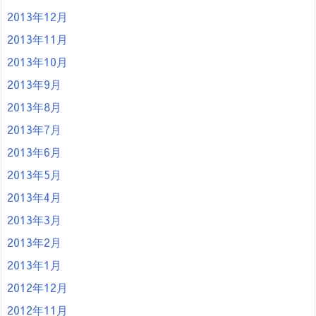
2013年12月
2013年11月
2013年10月
2013年9月
2013年8月
2013年7月
2013年6月
2013年5月
2013年4月
2013年3月
2013年2月
2013年1月
2012年12月
2012年11月