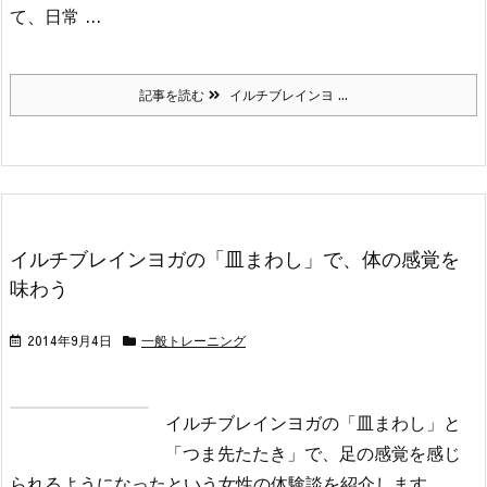
て、日常 ...
記事を読む
イルチブレインヨ ...
イルチブレインヨガの「皿まわし」で、体の感覚を
味わう
2014年9月4日
一般トレーニング
イルチブレインヨガの「皿まわし」と
「つま先たたき」で、足の感覚を感じ
られるようになったという女性の体験談を紹介します。