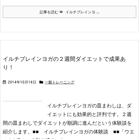
記事を読む
イルチブレインヨ ...
イルチブレインヨガの２週間ダイエットで成果あ
り！
2014年10月14日
一般トレーニング
イルチブレインヨガの皿まわしは、ダ
イエットにも効果的と評判です。２週
間の皿まわしでダイエットが順調に進んだという体験談を
紹介します。
■■ イルチブレインヨガの体験談 ■■
「ウエ