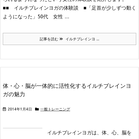
■■ イルチブレインヨガの体験談 ■
「足首が少しずつ動く
ようになった」
50代 女性 ...
記事を読む
イルチブレインヨ ...
体・心・脳が一体的に活性化するイルチブレインヨ
ガの魅力
2014年1月4日
一般トレーニング
イルチブレインヨガは、体、心、脳を