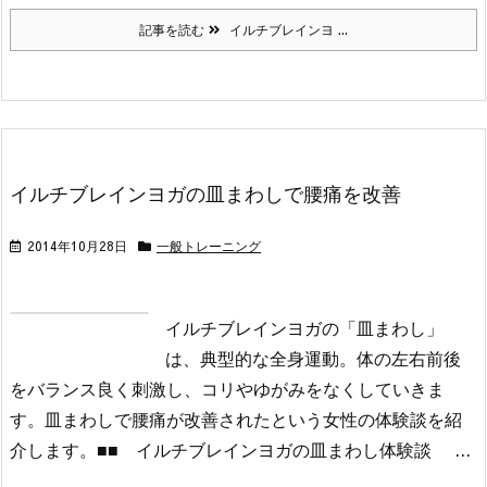
記事を読む
イルチブレインヨ ...
イルチブレインヨガの皿まわしで腰痛を改善
2014年10月28日
一般トレーニング
イルチブレインヨガの「皿まわし」
は、典型的な全身運動。体の左右前後
をバランス良く刺激し、コリやゆがみをなくしていきま
す。皿まわしで腰痛が改善されたという女性の体験談を紹
介します。
■■ イルチブレインヨガの皿まわし体験談 ...