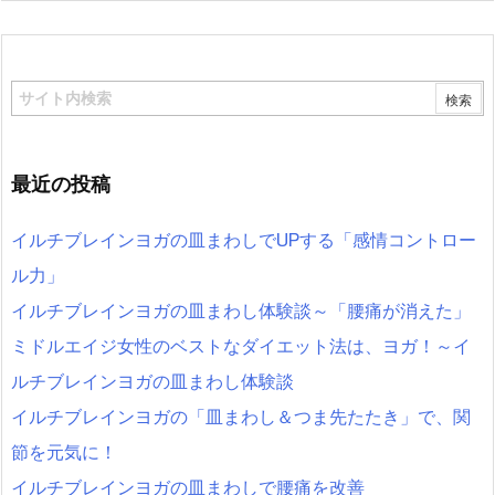
最近の投稿
イルチブレインヨガの皿まわしでUPする「感情コントロー
ル力」
イルチブレインヨガの皿まわし体験談～「腰痛が消えた」
ミドルエイジ女性のベストなダイエット法は、ヨガ！～イ
ルチブレインヨガの皿まわし体験談
イルチブレインヨガの「皿まわし＆つま先たたき」で、関
節を元気に！
イルチブレインヨガの皿まわしで腰痛を改善