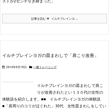
ストが2センチ引き締まった」
記事を読む
イルチブレインヨ ...
イルチブレインヨガの皿まわしで「肩こり改善」
2014年9月18日
一般トレーニング
イルチブレインヨガの皿まわしで肩こ
りが改善されたという３０代の女性の
体験談を紹介します。
■■ イルチブレインヨガの体験談
■
「肩周りのコリがほぐれた」
30代 女性
皿まわしをしてい