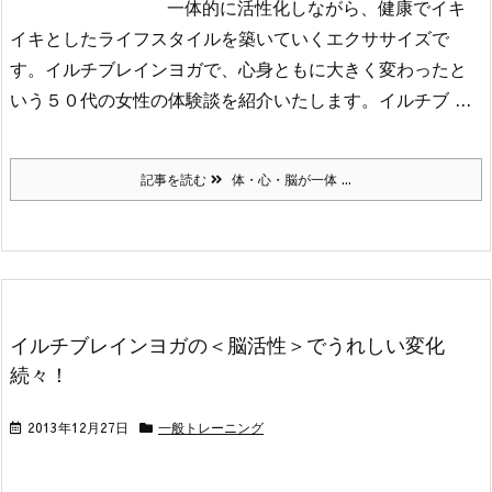
一体的に活性化しながら、健康でイキ
イキとしたライフスタイルを築いていくエクササイズで
す。イルチブレインヨガで、心身ともに大きく変わったと
いう５０代の女性の体験談を紹介いたします。
イルチブ ...
記事を読む
体・心・脳が一体 ...
イルチブレインヨガの＜脳活性＞でうれしい変化
続々！
2013年12月27日
一般トレーニング